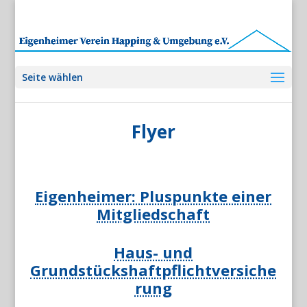
Seite wählen
Flyer
Eigenheimer: Pluspunkte einer
Mitgliedschaft
Haus- und
Grundstückshaftpflichtversiche
rung